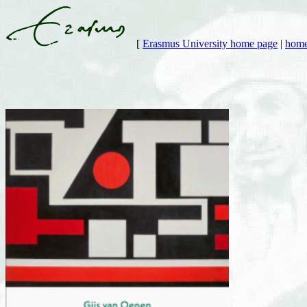
[
Erasmus University home page
|
home