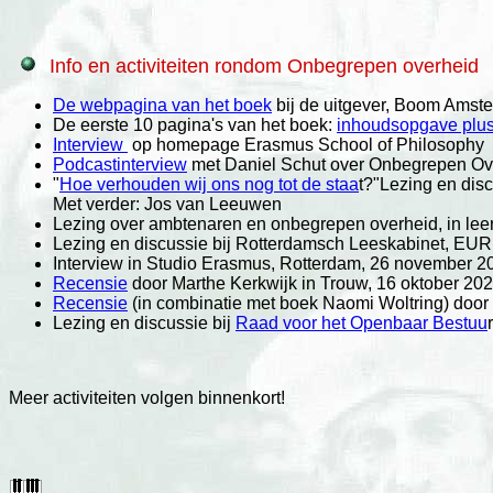
Info en activiteiten rondom Onbegrepen overheid
De webpagina van het boek
bij de uitgever, Boom Amst
De eerste 10 pagina's van het boek:
inhoudsopgave plus 
Interview
op homepage Erasmus School of Philosophy
Podcastinterview
met Daniel Schut over Onbegrepen Over
"
Hoe verhouden wij ons nog tot de staa
t?"Lezing en dis
Met verder: Jos van Leeuwen
Lezing over ambtenaren en onbegrepen overheid, in lee
Lezing en discussie bij Rotterdamsch Leeskabinet, EU
Interview in Studio Erasmus, Rotterdam, 26 november 2
Recensie
door Marthe Kerkwijk in Trouw, 16 oktober 20
Recensie
(in combinatie met boek Naomi Woltring) door
Lezing en discussie bij
Raad voor het Openbaar Bestuu
Meer activiteiten volgen binnenkort!