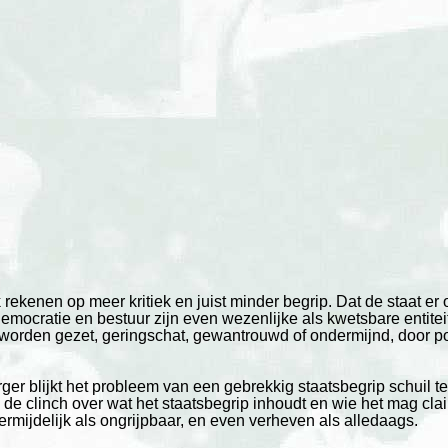
ekenen op meer kritiek en juist minder begrip. Dat de staat er on
democratie en bestuur zijn even wezenlijke als kwetsbare entitei
worden gezet, geringschat, gewantrouwd of ondermijnd, door pop
ger blijkt het probleem van een gebrekkig staatsbegrip schuil te
n de clinch over wat het staatsbegrip inhoudt en wie het mag cl
ermijdelijk als ongrijpbaar, en even verheven als alledaags.